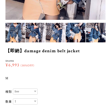
【即納】damage denim belt jacket
¥9,990
¥6,993
(30%OFF)
M
種類
数量