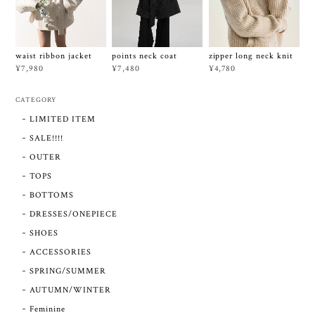
waist ribbon jacket
points neck coat
zipper long neck knit
¥7,980
¥7,480
¥4,780
CATEGORY
LIMITED ITEM
SALE!!!!
OUTER
TOPS
BOTTOMS
DRESSES/ONEPIECE
SHOES
ACCESSORIES
SPRING/SUMMER
AUTUMN/WINTER
Feminine