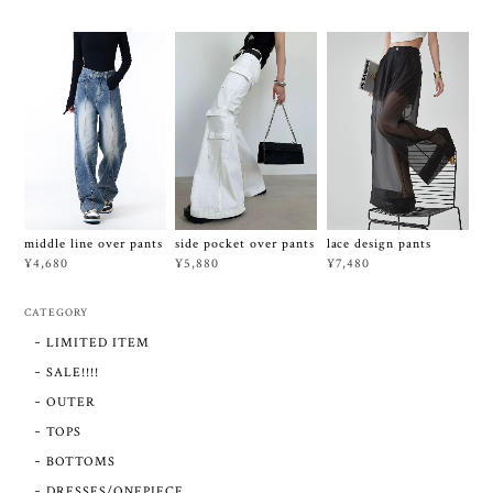
side pocket over pants
middle line over pants
lace design pants
¥5,880
¥4,680
¥7,480
CATEGORY
LIMITED ITEM
SALE!!!!
OUTER
TOPS
BOTTOMS
DRESSES/ONEPIECE