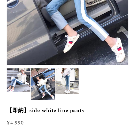
【即納】side white line pants
¥4,990