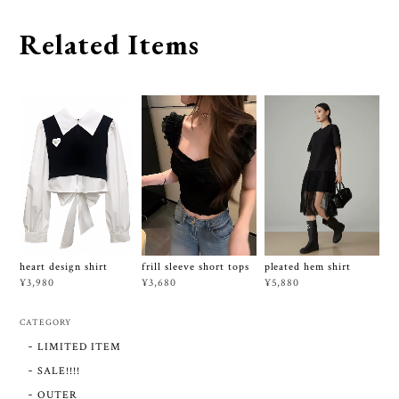
Related Items
frill sleeve short tops
heart design shirt
pleated hem shirt
¥3,680
¥3,980
¥5,880
CATEGORY
LIMITED ITEM
SALE!!!!
OUTER