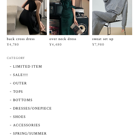
over neck dress
back cross dress
sweat set up
¥4,480
¥4,780
¥7,980
CATEGORY
LIMITED ITEM
SALE!!!!
OUTER
TOPS
BOTTOMS
DRESSES/ONEPIECE
SHOES
ACCESSORIES
SPRING/SUMMER