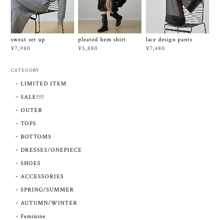
sweat set up
pleated hem shirt
lace design pants
¥7,980
¥5,880
¥7,480
CATEGORY
LIMITED ITEM
SALE!!!!
OUTER
TOPS
BOTTOMS
DRESSES/ONEPIECE
SHOES
ACCESSORIES
SPRING/SUMMER
AUTUMN/WINTER
Feminine