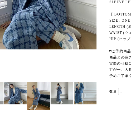
SLEEVE LE
【 BOTTOM
SIZE : ONE
LENGTH (着
WAIST (ウエ
HIP (ヒップ)
□ご予約商
商品との色
実際の仕様
万が一、大
予めご了承
数量