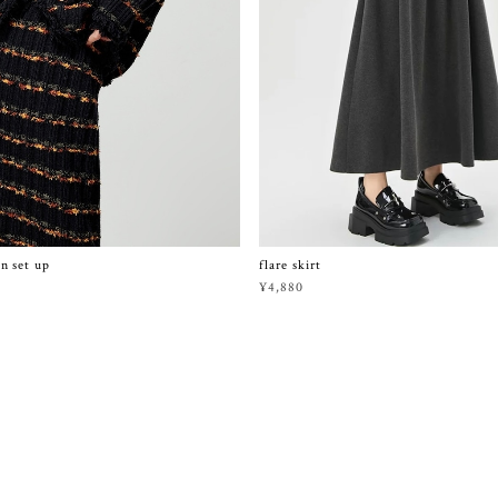
n set up
flare skirt
¥4,880