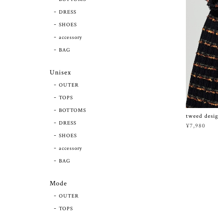
DRESS
SHOES
accessory
BAG
Unisex
OUTER
TOPS
BOTTOMS
tweed desig
DRESS
¥7,980
SHOES
accessory
BAG
Mode
OUTER
TOPS