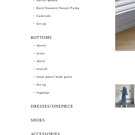
Shirts/Blouse
Knit/Sweater/Sweat/Parka
Camisole
Set up
BOTTOMS
shorts
jeans
skirts
overall
loose pants/wide pants
Set up
leggings
DRESSES/ONEPIECE
SHOES
ACCESSORIES