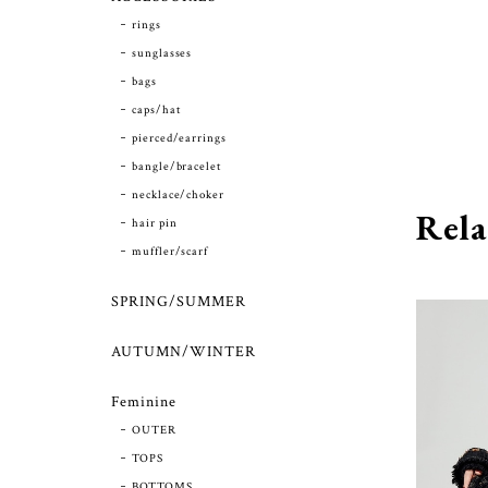
rings
sunglasses
bags
caps/hat
pierced/earrings
bangle/bracelet
necklace/choker
Rela
hair pin
muffler/scarf
SPRING/SUMMER
AUTUMN/WINTER
Feminine
OUTER
TOPS
BOTTOMS