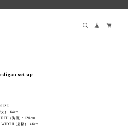
rdigan set up
 SIZE
丈) : 64cm
DTH (胸囲) : 120cm
WIDTH (肩幅) : 46cm