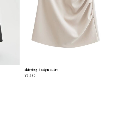
shirring design skirt
¥3,380