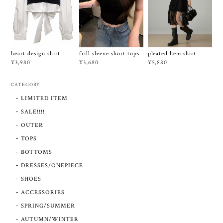
frill sleeve short tops
heart design shirt
pleated hem shirt
¥3,680
¥3,980
¥5,880
CATEGORY
LIMITED ITEM
SALE!!!!
OUTER
TOPS
BOTTOMS
DRESSES/ONEPIECE
SHOES
ACCESSORIES
SPRING/SUMMER
AUTUMN/WINTER