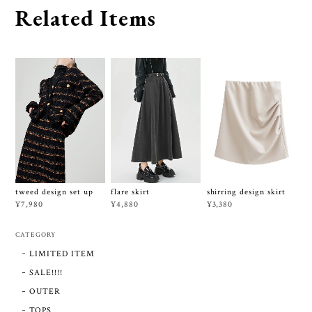
Related Items
tweed design set up
flare skirt
shirring design skirt
¥7,980
¥4,880
¥3,380
CATEGORY
LIMITED ITEM
SALE!!!!
OUTER
TOPS