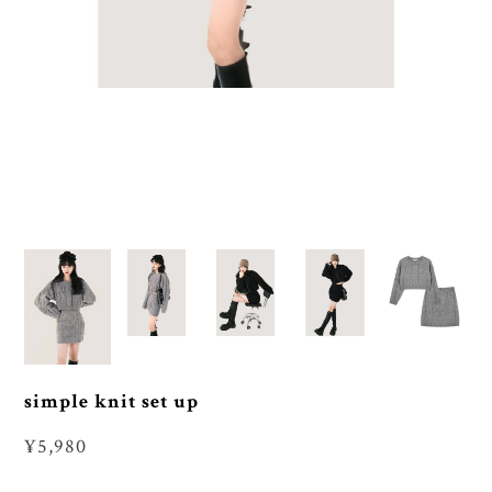
simple knit set up
¥5,980