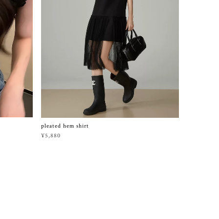
pleated hem shirt
¥5,880