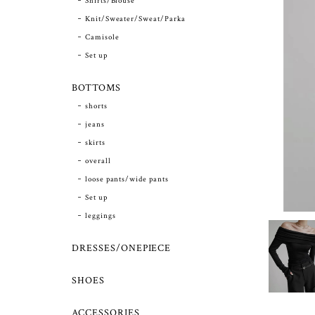
Shirts/Blouse
Knit/Sweater/Sweat/Parka
Camisole
Set up
BOTTOMS
shorts
jeans
skirts
overall
loose pants/wide pants
Set up
leggings
DRESSES/ONEPIECE
SHOES
ACCESSORIES