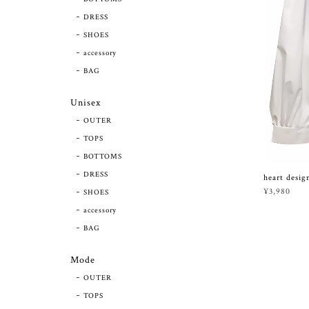
DRESS
SHOES
accessory
BAG
Unisex
OUTER
TOPS
BOTTOMS
DRESS
heart design
¥3,980
SHOES
accessory
BAG
Mode
OUTER
TOPS