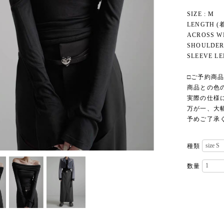
SIZE : M
LENGTH (着
ACROSS WI
SHOULDER 
SLEEVE LE
□ご予約商
商品との色
実際の仕様
万が一、大
予めご了承
種類
数量