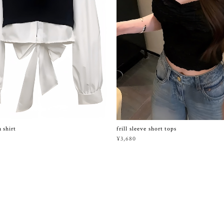
frill sleeve short tops
 shirt
¥3,680