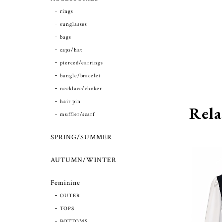
rings
sunglasses
bags
caps/hat
pierced/earrings
bangle/bracelet
necklace/choker
hair pin
Rela
muffler/scarf
SPRING/SUMMER
AUTUMN/WINTER
Feminine
OUTER
TOPS
BOTTOMS