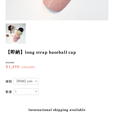
【即納】long strap baseball cap
¥2,980
¥1,490
(50%OFF)
種類
数量
International shipping available