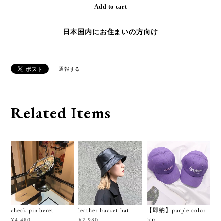
Add to cart
日本国内にお住まいの方向け
通報する
Related Items
check pin beret
leather bucket hat
【即納】purple color
cap
¥4,480
¥2,980