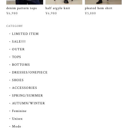
denim pattern tops
half argyle knit
pleated hem shirt
¥6,980
¥6,980
¥5,880
CATEGORY
LIMITED ITEM
SALE!!!!
OUTER
TOPS
BOTTOMS
DRESSES/ONEPIECE
SHOES
ACCESSORIES
SPRING/SUMMER
AUTUMN/WINTER
Feminine
Unisex
Mode