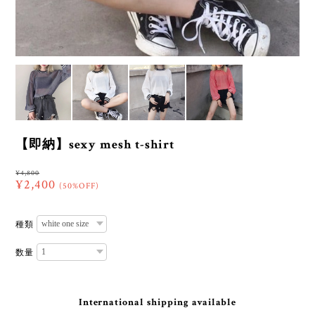
【即納】sexy mesh t-shirt
¥4,800
¥2,400
(50%OFF)
種類
数量
International shipping available