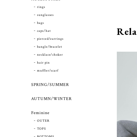
rings
sunglasses
bags
Rela
caps/hat
pierced/earrings
bangle/bracelet
necklace/choker
hair pin
muffler/scarf
SPRING/SUMMER
AUTUMN/WINTER
Feminine
OUTER
TOPS
BOTTOMS