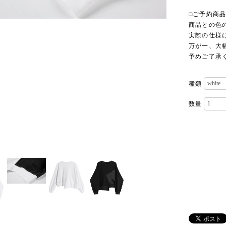
□ご予約商
商品との色
実際の仕様
万が一、大
予めご了承
種類
数量