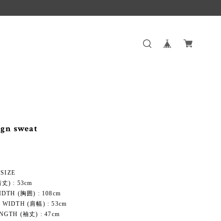
ign sweat
 SIZE
丈) : 53cm
DTH (胸囲) : 108cm
WIDTH (肩幅) : 53cm
NGTH (袖丈) : 47cm