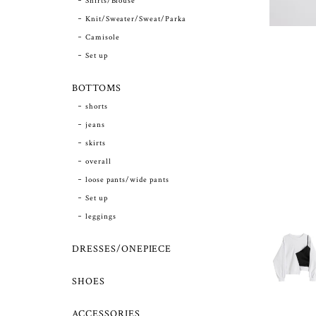
Shirts/Blouse
Knit/Sweater/Sweat/Parka
Camisole
Set up
BOTTOMS
shorts
jeans
skirts
overall
loose pants/wide pants
Set up
leggings
DRESSES/ONEPIECE
SHOES
ACCESSORIES