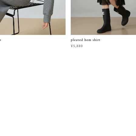
p
pleated hem shirt
¥5,880