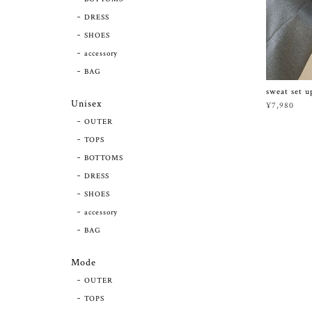
DRESS
SHOES
accessory
BAG
sweat set u
Unisex
¥7,980
OUTER
TOPS
BOTTOMS
DRESS
SHOES
accessory
BAG
Mode
OUTER
TOPS