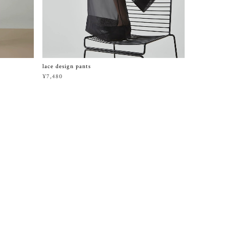
lace design pants
¥7,480