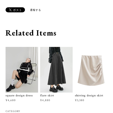
通報する
Related Items
square design dress
flare skirt
shirring design skirt
¥4,680
¥4,880
¥3,380
CATEGORY