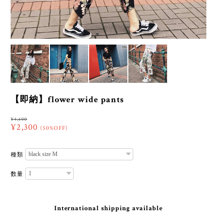
【即納】flower wide pants
¥4,600
¥2,300
(50%OFF)
種類
数量
International shipping available