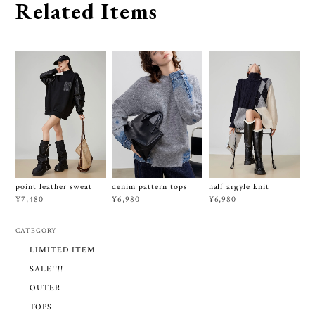
Related Items
point leather sweat
denim pattern tops
half argyle knit
¥7,480
¥6,980
¥6,980
CATEGORY
LIMITED ITEM
SALE!!!!
OUTER
TOPS