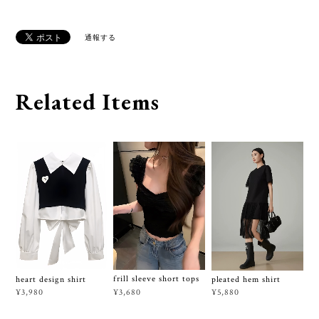
通報する
Related Items
frill sleeve short tops
heart design shirt
pleated hem shirt
¥3,680
¥3,980
¥5,880