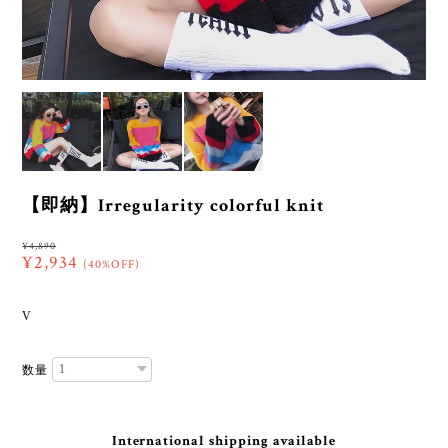
【即納】Irregularity colorful knit
¥4,890
¥2,934
(40%OFF)
V
数量
International shipping available