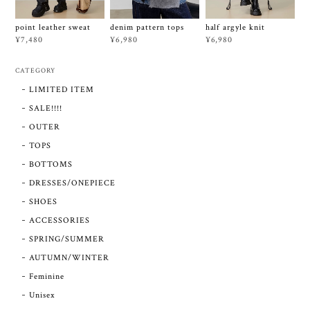
point leather sweat
denim pattern tops
half argyle knit
¥7,480
¥6,980
¥6,980
CATEGORY
LIMITED ITEM
SALE!!!!
OUTER
TOPS
BOTTOMS
DRESSES/ONEPIECE
SHOES
ACCESSORIES
SPRING/SUMMER
AUTUMN/WINTER
Feminine
Unisex