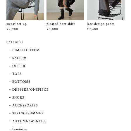
sweat set up
pleated hem shirt
lace design pants
¥7,980
¥5,880
¥7,480
CATEGORY
LIMITED ITEM
SALE!!!!
OUTER
TOPS
BOTTOMS
DRESSES/ONEPIECE
SHOES
ACCESSORIES
SPRING/SUMMER
AUTUMN/WINTER
Feminine