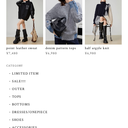
point leather sweat
denim pattern tops
half argyle knit
¥7,480
¥6,980
¥6,980
CATEGORY
LIMITED ITEM
SALE!!!!
OUTER
TOPS
BOTTOMS
DRESSES/ONEPIECE
SHOES
ACCESSORIES